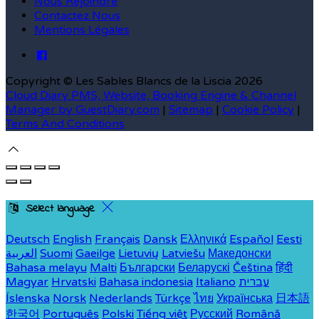
Nous Rejoindre
Contactez Nous
Mentions Légales
Copyright ©
Les Sables Blancs de la Liscia 2026
Cloud Diary PMS, Website, Booking Engine & Channel
Manager by GuestDiary.com
|
Sitemap
|
Cookie Policy
|
Terms And Conditions
Select language
Deutsch
English
Français
Dansk
Ελληνικά
Español
Eesti
العربية
Suomi
Gaeilge
Lietuvių
Latviešu
Македонски
Bahasa melayu
Malti
Български
Беларускі
Čeština
हिंदी
Magyar
Hrvatski
Bahasa indonesia
Italiano
עברית
Íslenska
Norsk
Nederlands
Türkçe
ไทย
Українська
日本語
한국어
Português
Polski
Tiếng việt
Русский
Română