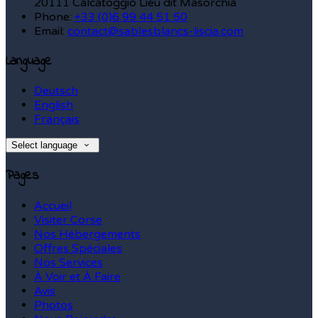
20111 Calcatoggio Lieu dit Masorchia
Phone:
+33 (0)6 99 44 51 50
Email:
contact@sablesblancs-liscia.com
Language
Deutsch
English
Français
Select language
Pages
Accueil
Visiter Corse
Nos Hébergements
Offres Spéciales
Nos Services
À Voir et À Faire
Avis
Photos