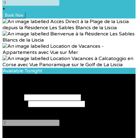
+
Available Tonight
Book your stay
Check In
Check Out
Adults
-
+
Children