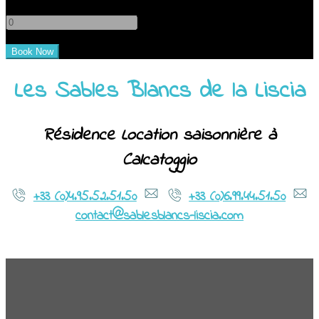
-
+
Les Sables Blancs de la Liscia
Résidence Location saisonnière à
Calcatoggio
+33 (0)4.95.52.51.50
+33 (0)6.99.44.51.50
contact@sablesblancs-liscia.com