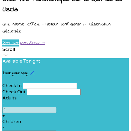
Liscia
Site Internet Officiel - Meilleur Tarif Garanti - Réservation
Sécurisée
Réserver
Nos Services
Scroll
Available Tonight
Book your stay
Check In
Check Out
Adults
-
+
Children
-