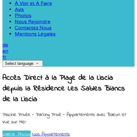
À Voir et À Faire
Avis
Photos
Nous Rejoindre
Contactez Nous
Mentions Légales
de
en
fr
Select language
Accès Direct à la Plage de la Liscia
depuis la Résidence Les Sables Blancs
de la Liscia
Piscine Privée - Parking Privé - Appartements avec Balcon et
Vue sur Mer
Galerie Photos
Nos Appartements