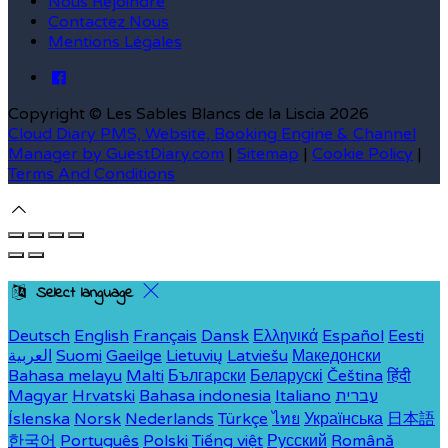
Nous Rejoindre
Contactez Nous
Mentions Légales
Copyright ©
Les Sables Blancs de la Liscia 2026
Cloud Diary PMS, Website, Booking Engine & Channel
Manager by GuestDiary.com
|
Sitemap
|
Cookie Policy
|
Terms And Conditions
Select language
Deutsch
English
Français
Dansk
Ελληνικά
Español
Eesti
العربية
Suomi
Gaeilge
Lietuvių
Latviešu
Македонски
Bahasa melayu
Malti
Български
Беларускі
Čeština
हिंदी
Magyar
Hrvatski
Bahasa indonesia
Italiano
עברית
Íslenska
Norsk
Nederlands
Türkçe
ไทย
Українська
日本語
한국어
Português
Polski
Tiếng việt
Русский
Română