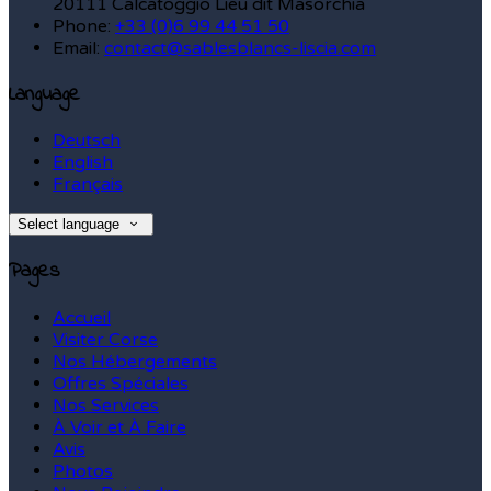
20111 Calcatoggio Lieu dit Masorchia
Phone:
+33 (0)6 99 44 51 50
Email:
contact@sablesblancs-liscia.com
Language
Deutsch
English
Français
Select language
Pages
Accueil
Visiter Corse
Nos Hébergements
Offres Spéciales
Nos Services
À Voir et À Faire
Avis
Photos