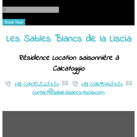
-
+
Les Sables Blancs de la Liscia
Résidence Location saisonnière à
Calcatoggio
+33 (0)4.95.52.51.50
+33 (0)6.99.44.51.50
contact@sablesblancs-liscia.com