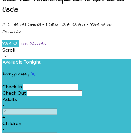
Liscia
Site Internet Officiel - Meilleur Tarif Garanti - Réservation
Sécurisée
Réserver
Nos Services
Scroll
Available Tonight
Book your stay
Check In
Check Out
Adults
-
+
Children
-