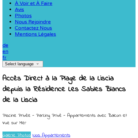
À Voir et À Faire
Avis
Photos
Nous Rejoindre
Contactez Nous
Mentions Légales
de
en
fr
Select language
Accès Direct à la Plage de la Liscia
depuis la Résidence Les Sables Blancs
de la Liscia
Piscine Privée - Parking Privé - Appartements avec Balcon et
Vue sur Mer
Galerie Photos
Nos Appartements