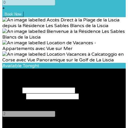
+
Available Tonight
Book your stay
Check In
Check Out
Adults
-
+
Children