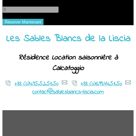
-
+
Les Sables Blancs de la Liscia
Résidence Location saisonnière à
Calcatoggio
+33 (0)4.95.52.51.50
+33 (0)6.99.44.51.50
contact@sablesblancs-liscia.com