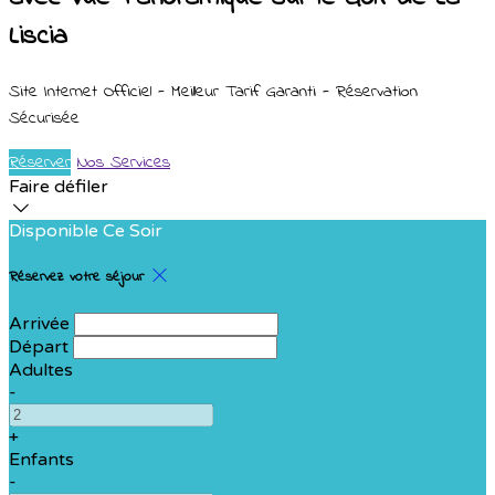
Liscia
Site Internet Officiel - Meilleur Tarif Garanti - Réservation
Sécurisée
Réserver
Nos Services
Faire défiler
Disponible Ce Soir
Réservez votre séjour
Arrivée
Départ
Adultes
-
+
Enfants
-