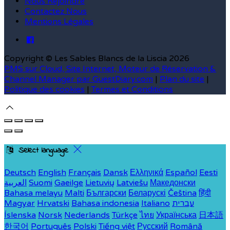
Nous Rejoindre
Contactez Nous
Mentions Légales
Copyright ©
Les Sables Blancs de la Liscia 2026
PMS sur Cloud, Site Internet, Moteur de Réservation &
Channel Manager par GuestDiary.com
|
Plan du site
|
Politique des cookies
|
Termes et Conditions
Select language
Deutsch
English
Français
Dansk
Ελληνικά
Español
Eesti
العربية
Suomi
Gaeilge
Lietuvių
Latviešu
Македонски
Bahasa melayu
Malti
Български
Беларускі
Čeština
हिंदी
Magyar
Hrvatski
Bahasa indonesia
Italiano
עברית
Íslenska
Norsk
Nederlands
Türkçe
ไทย
Українська
日本語
한국어
Português
Polski
Tiếng việt
Русский
Română