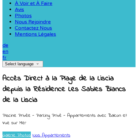
À Voir et À Faire
Avis
Photos
Nous Rejoindre
Contactez Nous
Mentions Légales
de
en
fr
Select language
Accès Direct à la Plage de la Liscia
depuis la Résidence Les Sables Blancs
de la Liscia
Piscine Privée - Parking Privé - Appartements avec Balcon et
Vue sur Mer
Galerie Photos
Nos Appartements