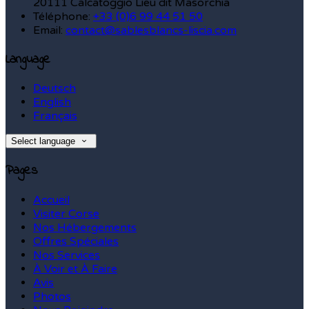
20111 Calcatoggio Lieu dit Masorchia
Téléphone
:
+33 (0)6 99 44 51 50
Email:
contact@sablesblancs-liscia.com
Language
Deutsch
English
Français
Select language
Pages
Accueil
Visiter Corse
Nos Hébergements
Offres Spéciales
Nos Services
À Voir et À Faire
Avis
Photos