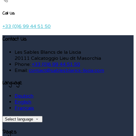
Call Us
+33 (0)6 99 44 51 50
Contact Us
Les Sables Blancs de la Liscia
20111 Calcatoggio Lieu dit Masorchia
Phone:
+33 (0)6 99 44 51 50
Email:
contact@sablesblancs-liscia.com
Language
Deutsch
English
Français
Select language
Pages