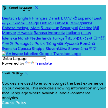
Select language
Deutsch
English
Français
Dansk
Ελληνικά
Español
Eesti
العربية
Suomi
Gaeilge
Lietuvių
Latviešu
Македонски
Bahasa melayu
Malti
Български
Беларускі
Čeština
हिंदी
Magyar
Hrvatski
Bahasa indonesia
Italiano
עברית
Íslenska
Norsk
Nederlands
Türkçe
ไทย
Українська
日本語
한국어
Português
Polski
Tiếng việt
Русский
Română
Svenska
Српски
Shqipe
Slovenščina
Slovenčina
中文
Powered by
Translate
Cookie Settings
Cookies are used to ensure you get the best experience
on our website. This includes showing information in your
local language where available, and e-commerce
analytics.
Cookie Policy