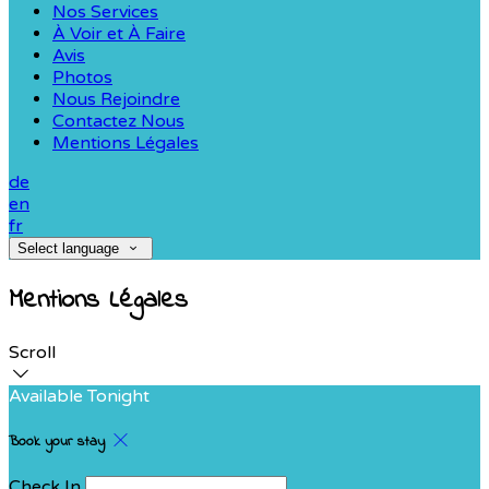
Nos Services
À Voir et À Faire
Avis
Photos
Nous Rejoindre
Contactez Nous
Mentions Légales
de
en
fr
Select language
Mentions Légales
Scroll
Available Tonight
Book your stay
Check In