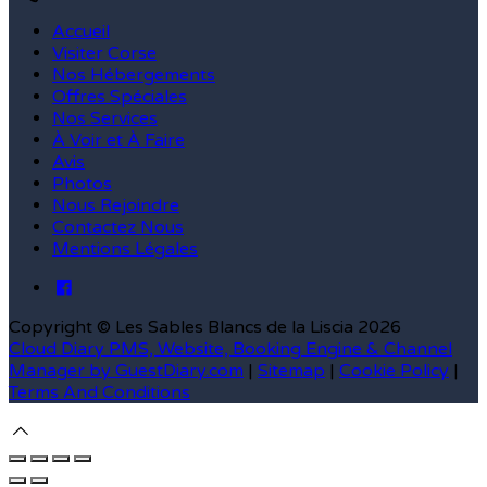
Accueil
Visiter Corse
Nos Hébergements
Offres Spéciales
Nos Services
À Voir et À Faire
Avis
Photos
Nous Rejoindre
Contactez Nous
Mentions Légales
Copyright ©
Les Sables Blancs de la Liscia 2026
Cloud Diary PMS, Website, Booking Engine & Channel
Manager by GuestDiary.com
|
Sitemap
|
Cookie Policy
|
Terms And Conditions