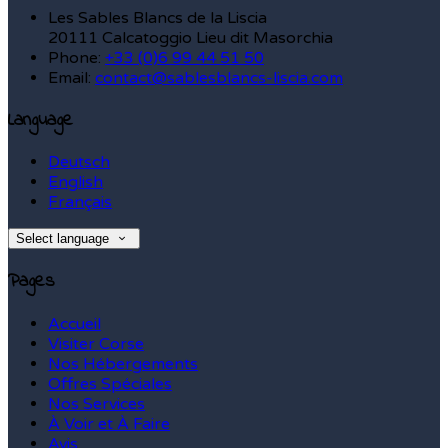
Les Sables Blancs de la Liscia
20111 Calcatoggio Lieu dit Masorchia
Phone:
+33 (0)6 99 44 51 50
Email:
contact@sablesblancs-liscia.com
Language
Deutsch
English
Français
Select language
Pages
Accueil
Visiter Corse
Nos Hébergements
Offres Spéciales
Nos Services
À Voir et À Faire
Avis