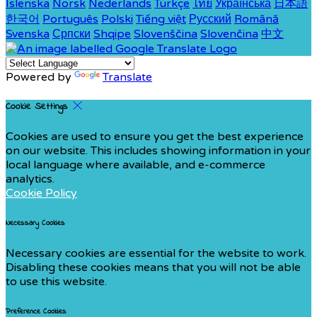
Íslenska
Norsk
Nederlands
Türkçe
ไทย
Українська
日本語
한국어
Português
Polski
Tiếng việt
Русский
Română
Svenska
Српски
Shqipe
Slovenščina
Slovenčina
中文
Powered by
Translate
Cookie Settings
Cookies are used to ensure you get the best experience
on our website. This includes showing information in your
local language where available, and e-commerce
analytics.
Cookie Policy
Necessary Cookies
Necessary cookies are essential for the website to work.
Disabling these cookies means that you will not be able
to use this website.
Preference Cookies