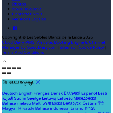
Photos
Nous Rejoindre
Contactez Nous
Mentions Légales
Copyright ©
Les Sables Blancs de la Liscia 2026
Cloud Diary PMS, Website, Booking Engine & Channel
Manager by GuestDiary.com
|
Sitemap
|
Cookie Policy
|
Terms And Conditions
Select language
Deutsch
English
Français
Dansk
Ελληνικά
Español
Eesti
العربية
Suomi
Gaeilge
Lietuvių
Latviešu
Македонски
Bahasa melayu
Malti
Български
Беларускі
Čeština
हिंदी
Magyar
Hrvatski
Bahasa indonesia
Italiano
עברית