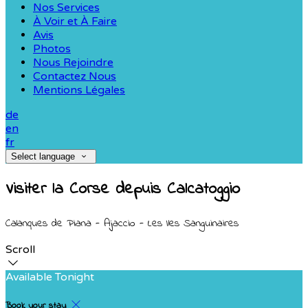
Nos Services
À Voir et À Faire
Avis
Photos
Nous Rejoindre
Contactez Nous
Mentions Légales
de
en
fr
Select language
Visiter la Corse depuis Calcatoggio
Calanques de Piana - Ajaccio - Les Iles Sanguinaires
Scroll
Available Tonight
Book your stay