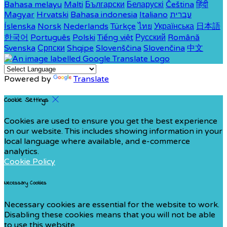
Bahasa melayu
Malti
Български
Беларускі
Čeština
हिंदी
Magyar
Hrvatski
Bahasa indonesia
Italiano
עברית
Íslenska
Norsk
Nederlands
Türkçe
ไทย
Українська
日本語
한국어
Português
Polski
Tiếng việt
Русский
Română
Svenska
Српски
Shqipe
Slovenščina
Slovenčina
中文
Powered by
Translate
Cookie Settings
Cookies are used to ensure you get the best experience
on our website. This includes showing information in your
local language where available, and e-commerce
analytics.
Cookie Policy
Necessary Cookies
Necessary cookies are essential for the website to work.
Disabling these cookies means that you will not be able
to use this website.