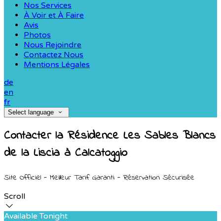
Nos Services
À Voir et À Faire
Avis
Photos
Nous Rejoindre
Contactez Nous
Mentions Légales
de
en
fr
Select language
Contacter la Résidence Les Sables Blancs
de la Liscia à Calcatoggio
Site Officiel - Meilleur Tarif Garanti - Réservation Sécurisée
Scroll
Available Tonight