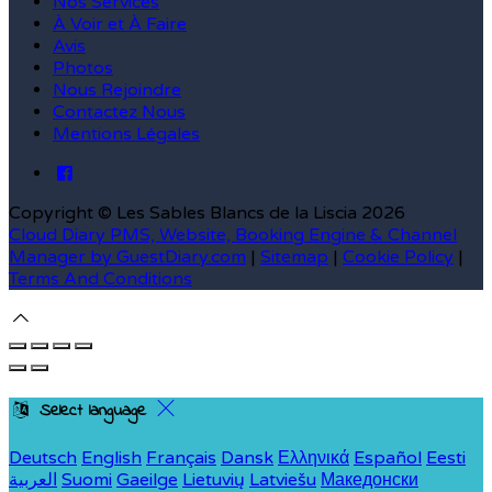
Nos Services
À Voir et À Faire
Avis
Photos
Nous Rejoindre
Contactez Nous
Mentions Légales
Copyright ©
Les Sables Blancs de la Liscia 2026
Cloud Diary PMS, Website, Booking Engine & Channel
Manager by GuestDiary.com
|
Sitemap
|
Cookie Policy
|
Terms And Conditions
Select language
Deutsch
English
Français
Dansk
Ελληνικά
Español
Eesti
العربية
Suomi
Gaeilge
Lietuvių
Latviešu
Македонски