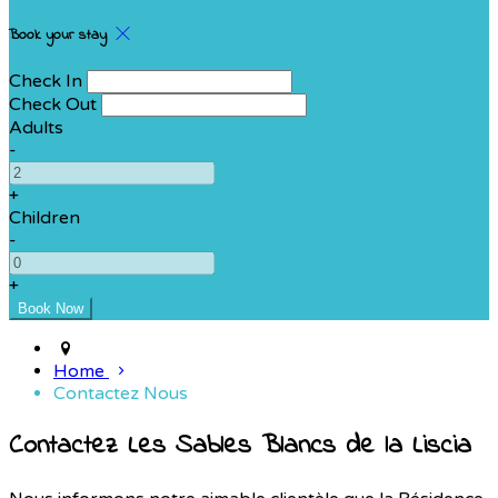
Book your stay
Check In
Check Out
Adults
-
+
Children
-
+
Home
Contactez Nous
Contactez Les Sables Blancs de la Liscia