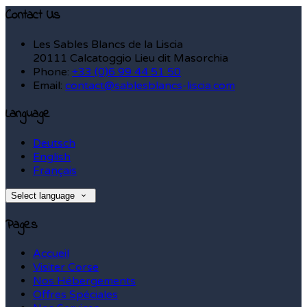
Contact Us
Les Sables Blancs de la Liscia
20111 Calcatoggio Lieu dit Masorchia
Phone:
+33 (0)6 99 44 51 50
Email:
contact@sablesblancs-liscia.com
Language
Deutsch
English
Français
Select language
Pages
Accueil
Visiter Corse
Nos Hébergements
Offres Spéciales