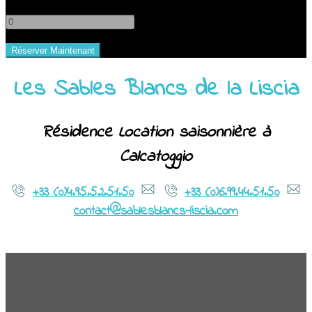
-
+
Les Sables Blancs de la Liscia
Résidence Location saisonnière à
Calcatoggio
+33 (0)4.95.52.51.50
+33 (0)6.99.44.51.50
contact@sablesblancs-liscia.com