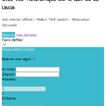
Liscia
Site Internet Officiel - Meilleur Tarif Garanti - Réservation
Sécurisée
Réserver
Nos Services
Faire défiler
Disponible Ce Soir
Réservez votre séjour
Arrivée
Départ
Adultes
-
+
Enfants
-