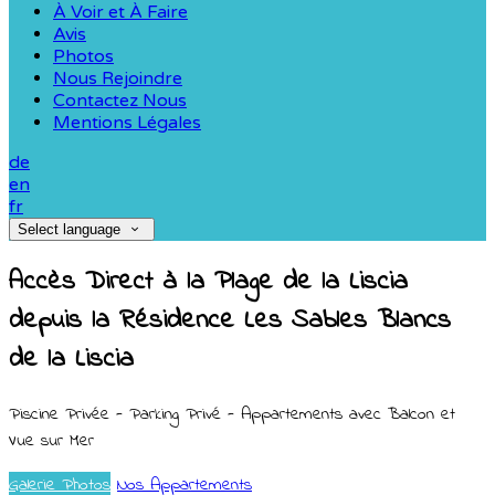
À Voir et À Faire
Avis
Photos
Nous Rejoindre
Contactez Nous
Mentions Légales
de
en
fr
Select language
Accès Direct à la Plage de la Liscia
depuis la Résidence Les Sables Blancs
de la Liscia
Piscine Privée - Parking Privé - Appartements avec Balcon et
Vue sur Mer
Galerie Photos
Nos Appartements