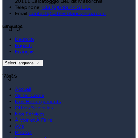
20111 Calcatoggio Lieu dit Masorchia
Téléphone
:
+33 (0)6 99 44 51 50
Email:
contact@sablesblancs-liscia.com
Language
Deutsch
English
Français
Select language
Pages
Accueil
Visiter Corse
Nos Hébergements
Offres Spéciales
Nos Services
À Voir et À Faire
Avis
Photos