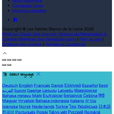
Nous Rejoindre
Contactez Nous
Mentions Légales
Copyright ©
Les Sables Blancs de la Liscia 2026
PMS sur Cloud, Site Internet, Moteur de Réservation &
Channel Manager par GuestDiary.com
|
Plan du site
|
Politique des cookies
|
Termes et Conditions
Select language
Deutsch
English
Français
Dansk
Ελληνικά
Español
Eesti
العربية
Suomi
Gaeilge
Lietuvių
Latviešu
Македонски
Bahasa melayu
Malti
Български
Беларускі
Čeština
हिंदी
Magyar
Hrvatski
Bahasa indonesia
Italiano
עברית
Íslenska
Norsk
Nederlands
Türkçe
ไทย
Українська
日本語
한국어
Português
Polski
Tiếng việt
Русский
Română