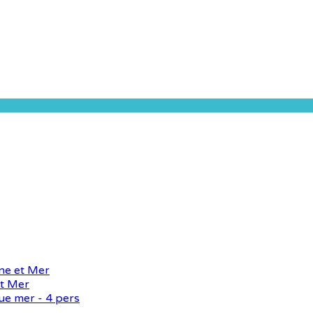
ine et Mer
et Mer
ue mer - 4 pers