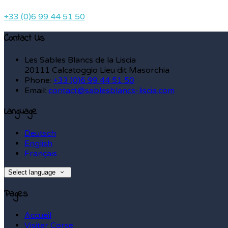
+33 (0)6 99 44 51 50
Contact Us
Les Sables Blancs de la Liscia
20111 Calcatoggio Lieu dit Masorchia
Phone:
+33 (0)6 99 44 51 50
Email:
contact@sablesblancs-liscia.com
Language
Deutsch
English
Français
Select language
Pages
Accueil
Visiter Corse