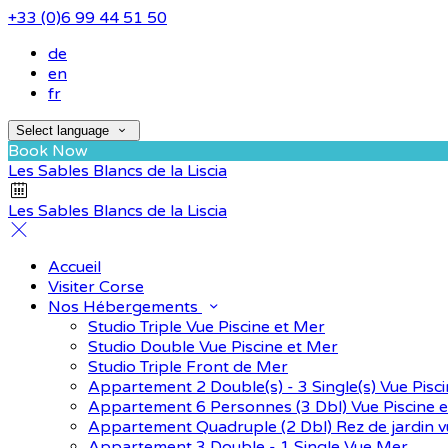
+33 (0)6 99 44 51 50
de
en
fr
Select language
Book Now
Les Sables Blancs de la Liscia
Les Sables Blancs de la Liscia
Accueil
Visiter Corse
Nos Hébergements
Studio Triple Vue Piscine et Mer
Studio Double Vue Piscine et Mer
Studio Triple Front de Mer
Appartement 2 Double(s) - 3 Single(s) Vue Pisc
Appartement 6 Personnes (3 Dbl) Vue Piscine 
Appartement Quadruple (2 Dbl) Rez de jardin v
Appartement 3 Double - 1 Single Vue Mer