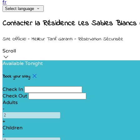
fr
Select language
Contacter la Résidence Les Sables Blancs d
Site Officiel - Meilleur Tarif Garanti - Réservation Sécurisée
Scroll
Available Tonight
Book your stay
Check In
Check Out
Adults
-
+
Children
-