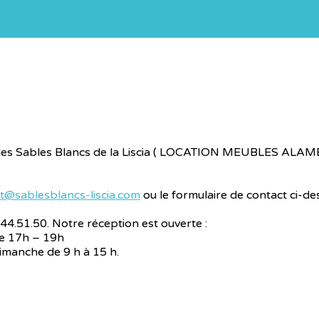
 des Sables Blancs de la Liscia ( LOCATION MEUBLES ALAME)
t@sablesblancs-liscia.com
ou le formulaire de contact ci-de
4.51.50. Notre réception est ouverte :
de 17h – 19h
 dimanche de 9 h à 15 h.