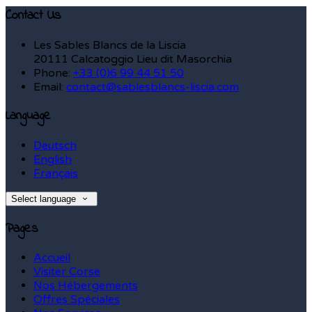
Contact Us
Les Sables Blancs de la Liscia
20111 Calcatoggio Lieu dit Masorchia
Phone
:
+33 (0)6 99 44 51 50
Email
:
contact@sablesblancs-liscia.com
Language
Deutsch
English
Français
Select language
Pages
Accueil
Visiter Corse
Nos Hébergements
Offres Spéciales