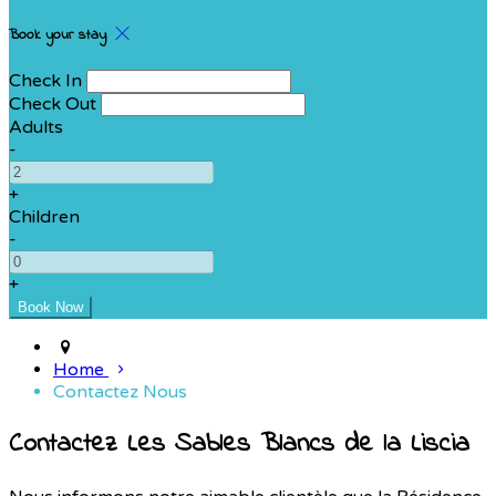
Book your stay
Check In
Check Out
Adults
-
+
Children
-
+
Home
Contactez Nous
Contactez Les Sables Blancs de la Liscia