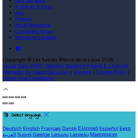
Nos Services
À Voir et À Faire
Avis
Photos
Nous Rejoindre
Contactez Nous
Mentions Légales
Copyright
©
Les Sables Blancs de la Liscia 2026
Cloud Diary PMS, Website, Booking Engine & Channel
Manager by GuestDiary.com
|
Sitemap
|
Cookie Policy
|
Terms And Conditions
Select language
Deutsch
English
Français
Dansk
Ελληνικά
Español
Eesti
العربية
Suomi
Gaeilge
Lietuvių
Latviešu
Македонски