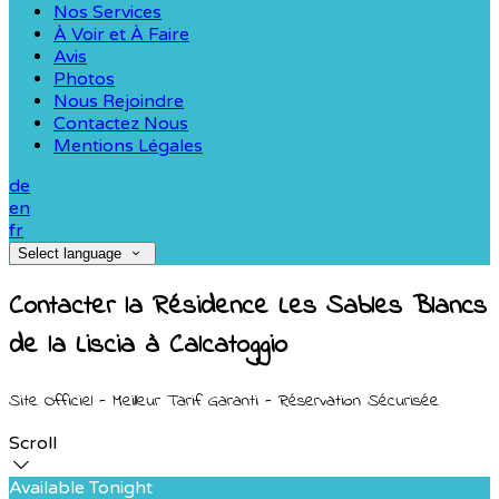
Nos Services
À Voir et À Faire
Avis
Photos
Nous Rejoindre
Contactez Nous
Mentions Légales
de
en
fr
Select language
Contacter la Résidence Les Sables Blancs
de la Liscia à Calcatoggio
Site Officiel - Meilleur Tarif Garanti - Réservation Sécurisée
Scroll
Available Tonight