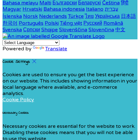
Bahasa melayu
Malti
Български
Беларускі
Čeština
हिंदी
Magyar
Hrvatski
Bahasa indonesia
Italiano
עברית
Íslenska
Norsk
Nederlands
Türkçe
ไทย
Українська
日本語
한국어
Português
Polski
Tiếng việt
Русский
Română
Svenska
Српски
Shqipe
Slovenščina
Slovenčina
中文
Powered by
Translate
Cookie Settings
Cookies are used to ensure you get the best experience
on our website. This includes showing information in your
local language where available, and e-commerce
analytics.
Cookie Policy
Necessary Cookies
Necessary cookies are essential for the website to work.
Disabling these cookies means that you will not be able
to use this website.