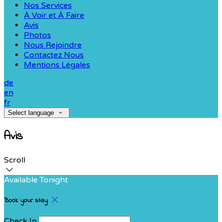
Nos Services
À Voir et À Faire
Avis
Photos
Nous Rejoindre
Contactez Nous
Mentions Légales
de
en
fr
Select language
Avis
Scroll
Available Tonight
Book your stay
Check In