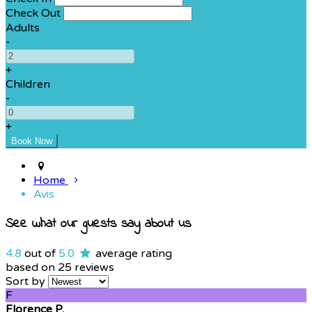
Check Out
Adults
-
+
Children
-
+
Home
Avis
See what our guests say about us
4.8
out of
5.0
average rating
based on 25 reviews
Sort by
F
Florence P.