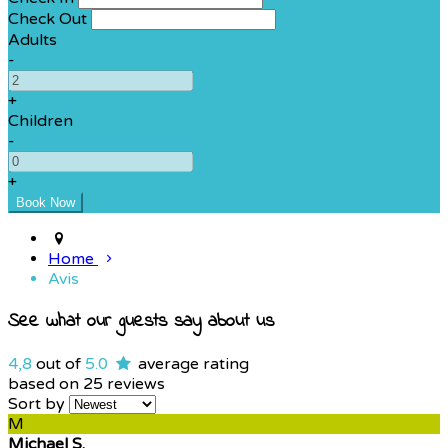
Check Out
Adults
-
+
Children
-
+
Home
Avis
See what our guests say about us
4,8
out of
5.0
average rating
based on 25 reviews
Sort by
M
Michael S.