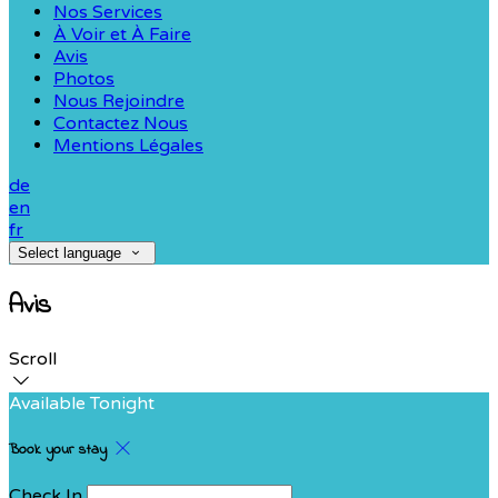
Nos Services
À Voir et À Faire
Avis
Photos
Nous Rejoindre
Contactez Nous
Mentions Légales
de
en
fr
Select language
Avis
Scroll
Available Tonight
Book your stay
Check In