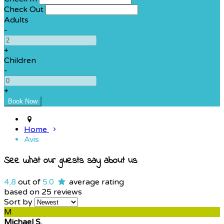
Check Out
Adults
-
+
Children
-
+
Home
Avis
See what our guests say about us
4,8
out of
5.0
average rating
based on 25 reviews
Sort by
M
Michael S.