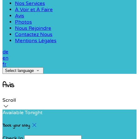
Nos Services
À Voir et À Faire
Avis
Photos
Nous Rejoindre
Contactez Nous
Mentions Légales
de
en
fr
Select language
Avis
Scroll
Available Tonight
Book your stay
Check In