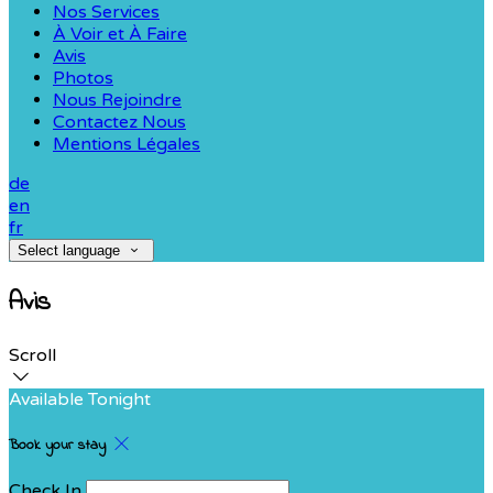
Nos Services
À Voir et À Faire
Avis
Photos
Nous Rejoindre
Contactez Nous
Mentions Légales
de
en
fr
Select language
Avis
Scroll
Available Tonight
Book your stay
Check In