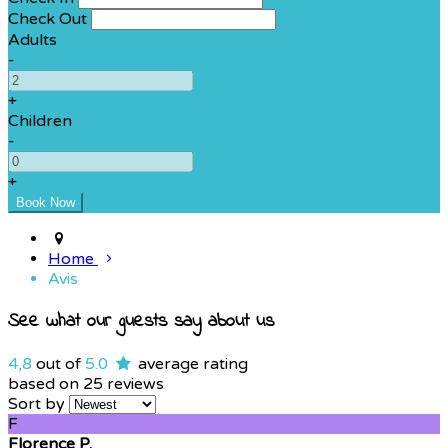
Check Out
Adults
-
+
Children
-
+
Home
Avis
See what our guests say about us
4,8
out of
5.0
average rating
based on 25 reviews
Sort by
F
Florence P.