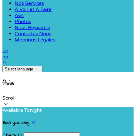
Nos Services
À Voir et À Faire
Avis
Photos
Nous Rejoindre
Contactez Nous
Mentions Légales
de
en
fr
Select language
Avis
Scroll
Available Tonight
Book your stay
Check In