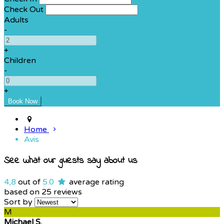
Check Out
Adults
-
+
Children
-
+
Home
Avis
See what our guests say about us
4,8
out of
5.0
average rating
based on 25 reviews
Sort by
M
Michael S.