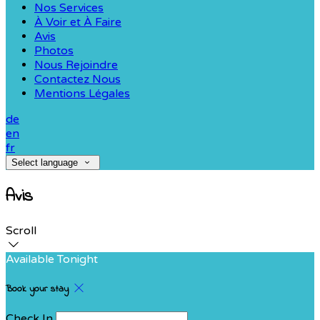
Nos Services
À Voir et À Faire
Avis
Photos
Nous Rejoindre
Contactez Nous
Mentions Légales
de
en
fr
Select language
Avis
Scroll
Available Tonight
Book your stay
Check In