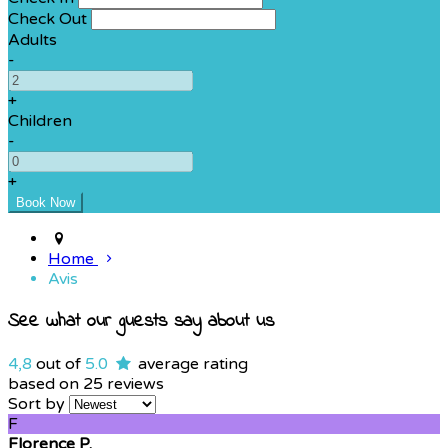
Check Out
Adults
-
+
Children
-
+
Home
Avis
See what our guests say about us
4,8
out of
5.0
average rating
based on 25 reviews
Sort by
F
Florence P.