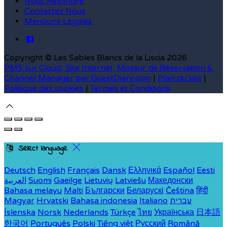
Nous Rejoindre
Contactez Nous
Mentions Légales
Copyright ©
Les Sables Blancs de la Liscia 2026
PMS sur Cloud, Site Internet, Moteur de Réservation &
Channel Manager par GuestDiary.com
|
Plan du site
|
Politique des cookies
|
Termes et Conditions
Select language
Deutsch
English
Français
Dansk
Ελληνικά
Español
Eesti
العربية
Suomi
Gaeilge
Lietuvių
Latviešu
Македонски
Bahasa melayu
Malti
Български
Беларускі
Čeština
हिंदी
Magyar
Hrvatski
Bahasa indonesia
Italiano
עברית
Íslenska
Norsk
Nederlands
Türkçe
ไทย
Українська
日本語
한국어
Português
Polski
Tiếng việt
Русский
Română