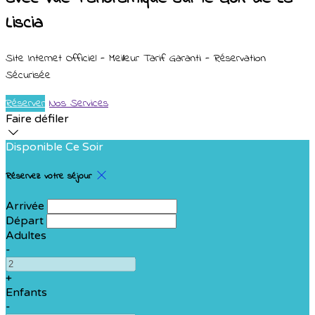
Liscia
Site Internet Officiel - Meilleur Tarif Garanti - Réservation
Sécurisée
Réserver
Nos Services
Faire défiler
Disponible Ce Soir
Réservez votre séjour
Arrivée
Départ
Adultes
-
+
Enfants
-