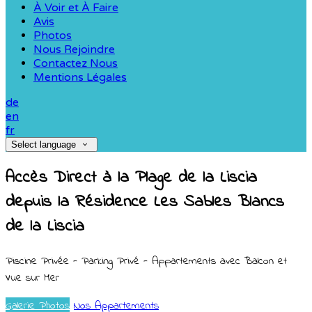
À Voir et À Faire
Avis
Photos
Nous Rejoindre
Contactez Nous
Mentions Légales
de
en
fr
Select language
Accès Direct à la Plage de la Liscia
depuis la Résidence Les Sables Blancs
de la Liscia
Piscine Privée - Parking Privé - Appartements avec Balcon et
Vue sur Mer
Galerie Photos
Nos Appartements