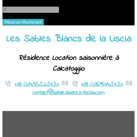
-
+
Les Sables Blancs de la Liscia
Résidence Location saisonnière à
Calcatoggio
+33 (0)4.95.52.51.50
+33 (0)6.99.44.51.50
contact@sablesblancs-liscia.com