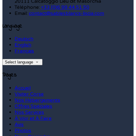
20111 Calcatoggio Lieu dit Masorchia
Téléphone
:
+33 (0)6 99 44 51 50
Email:
contact@sablesblancs-liscia.com
Language
Deutsch
English
Français
Select language
Pages
Accueil
Visiter Corse
Nos Hébergements
Offres Spéciales
Nos Services
À Voir et À Faire
Avis
Photos