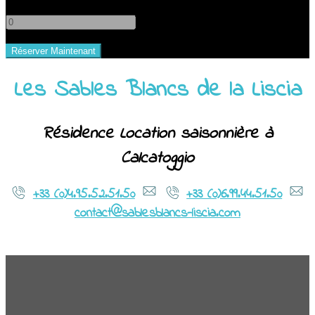
-
+
Les Sables Blancs de la Liscia
Résidence Location saisonnière à
Calcatoggio
+33 (0)4.95.52.51.50
+33 (0)6.99.44.51.50
contact@sablesblancs-liscia.com