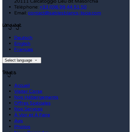
20111 Calcatoggio Lieu dit Masorchia
Téléphone
:
+33 (0)6 99 44 51 50
Email:
contact@sablesblancs-liscia.com
Language
Deutsch
English
Français
Select language
Pages
Accueil
Visiter Corse
Nos Hébergements
Offres Spéciales
Nos Services
À Voir et À Faire
Avis
Photos