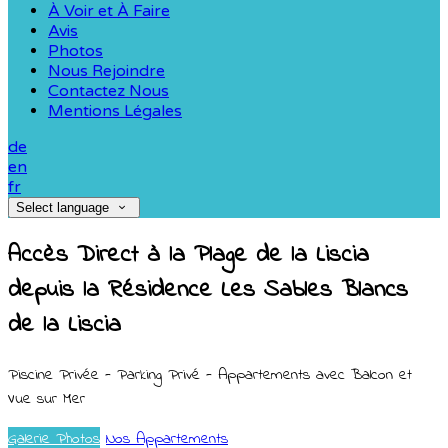
À Voir et À Faire
Avis
Photos
Nous Rejoindre
Contactez Nous
Mentions Légales
de
en
fr
Select language
Accès Direct à la Plage de la Liscia
depuis la Résidence Les Sables Blancs
de la Liscia
Piscine Privée - Parking Privé - Appartements avec Balcon et
Vue sur Mer
Galerie Photos
Nos Appartements