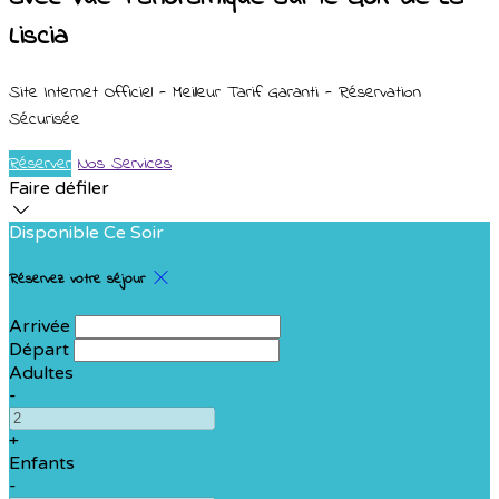
Liscia
Site Internet Officiel - Meilleur Tarif Garanti - Réservation
Sécurisée
Réserver
Nos Services
Faire défiler
Disponible Ce Soir
Réservez votre séjour
Arrivée
Départ
Adultes
-
+
Enfants
-