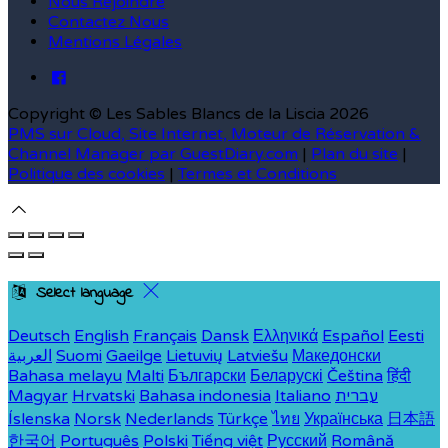
Nous Rejoindre
Contactez Nous
Mentions Légales
Copyright ©
Les Sables Blancs de la Liscia 2026
PMS sur Cloud, Site Internet, Moteur de Réservation &
Channel Manager par GuestDiary.com
|
Plan du site
|
Politique des cookies
|
Termes et Conditions
Select language
Deutsch
English
Français
Dansk
Ελληνικά
Español
Eesti
العربية
Suomi
Gaeilge
Lietuvių
Latviešu
Македонски
Bahasa melayu
Malti
Български
Беларускі
Čeština
हिंदी
Magyar
Hrvatski
Bahasa indonesia
Italiano
עברית
Íslenska
Norsk
Nederlands
Türkçe
ไทย
Українська
日本語
한국어
Português
Polski
Tiếng việt
Русский
Română