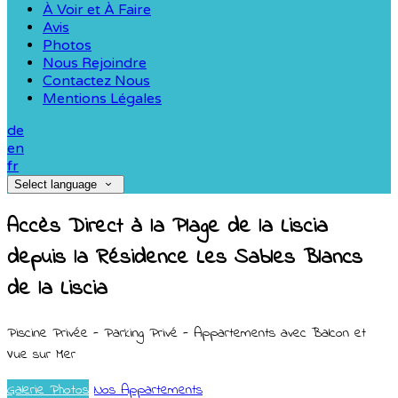
À Voir et À Faire
Avis
Photos
Nous Rejoindre
Contactez Nous
Mentions Légales
de
en
fr
Select language
Accès Direct à la Plage de la Liscia
depuis la Résidence Les Sables Blancs
de la Liscia
Piscine Privée - Parking Privé - Appartements avec Balcon et
Vue sur Mer
Galerie Photos
Nos Appartements