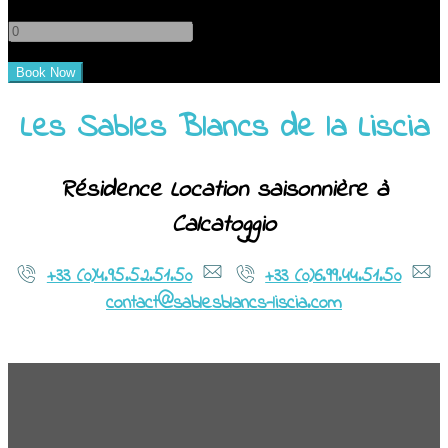
-
+
Les Sables Blancs de la Liscia
Résidence Location saisonnière à
Calcatoggio
+33 (0)4.95.52.51.50
+33 (0)6.99.44.51.50
contact@sablesblancs-liscia.com