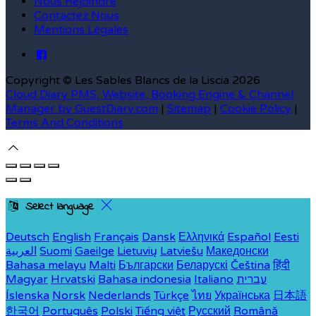
Nous Rejoindre
Contactez Nous
Mentions Légales
Copyright ©
Les Sables Blancs de la Liscia 2026
Cloud Diary PMS, Website, Booking Engine & Channel
Manager by GuestDiary.com
|
Sitemap
|
Cookie Policy
|
Terms And Conditions
Select language
Deutsch
English
Français
Dansk
Ελληνικά
Español
Eesti
العربية
Suomi
Gaeilge
Lietuvių
Latviešu
Македонски
Bahasa melayu
Malti
Български
Беларускі
Čeština
हिंदी
Magyar
Hrvatski
Bahasa indonesia
Italiano
עברית
Íslenska
Norsk
Nederlands
Türkçe
ไทย
Українська
日本語
한국어
Português
Polski
Tiếng việt
Русский
Română