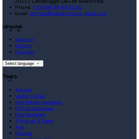
20111 Calcatoggio Lieu dit Masorchia
Phone:
+33 (0)6 99 44 51 50
Email:
contact@sablesblancs-liscia.com
Language
Deutsch
English
Français
Select language
Pages
Accueil
Visiter Corse
Nos Hébergements
Offres Spéciales
Nos Services
À Voir et À Faire
Avis
Photos