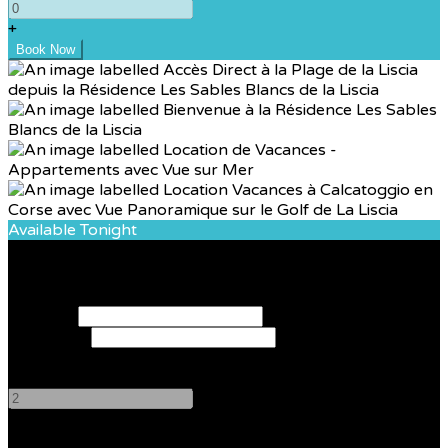
+
Available Tonight
Book your stay
Check In
Check Out
Adults
-
+
Children