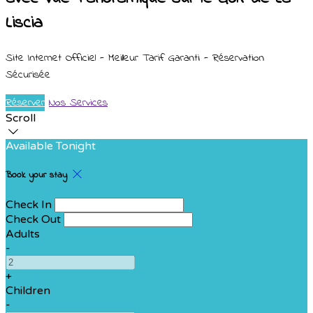
Liscia
Site Internet Officiel - Meilleur Tarif Garanti - Réservation
Sécurisée
Réserver
Nos Services
Scroll
Available Tonight
Book your stay
Check In
Check Out
Adults
-
+
Children
-