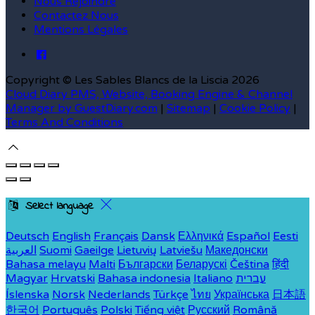
Nous Rejoindre
Contactez Nous
Mentions Légales
Copyright ©
Les Sables Blancs de la Liscia 2026
Cloud Diary PMS, Website, Booking Engine & Channel
Manager by GuestDiary.com
|
Sitemap
|
Cookie Policy
|
Terms And Conditions
Select language
Deutsch
English
Français
Dansk
Ελληνικά
Español
Eesti
العربية
Suomi
Gaeilge
Lietuvių
Latviešu
Македонски
Bahasa melayu
Malti
Български
Беларускі
Čeština
हिंदी
Magyar
Hrvatski
Bahasa indonesia
Italiano
עברית
Íslenska
Norsk
Nederlands
Türkçe
ไทย
Українська
日本語
한국어
Português
Polski
Tiếng việt
Русский
Română