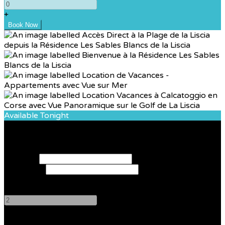
+
Available Tonight
Book your stay
Check In
Check Out
Adults
-
+
Children