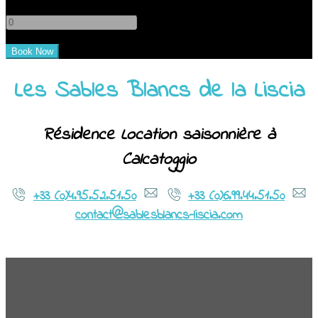
-
+
Les Sables Blancs de la Liscia
Résidence Location saisonnière à
Calcatoggio
+33 (0)4.95.52.51.50
+33 (0)6.99.44.51.50
contact@sablesblancs-liscia.com