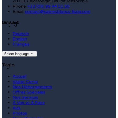
20111 Calcatoggio Lieu dit Masorchia
Phone:
+33 (0)6 99 44 51 50
Email:
contact@sablesblancs-liscia.com
Language
Deutsch
English
Français
Select language
Pages
Accueil
Visiter Corse
Nos Hébergements
Offres Spéciales
Nos Services
À Voir et À Faire
Avis
Photos