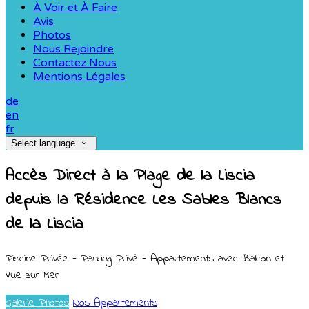
À Voir et À Faire
Avis
Photos
Nous Rejoindre
Contactez Nous
Mentions Légales
de
en
fr
Select language
Accès Direct à la Plage de la Liscia
depuis la Résidence Les Sables Blancs
de la Liscia
Piscine Privée - Parking Privé - Appartements avec Balcon et
Vue sur Mer
Galerie Photos
Nos Appartements